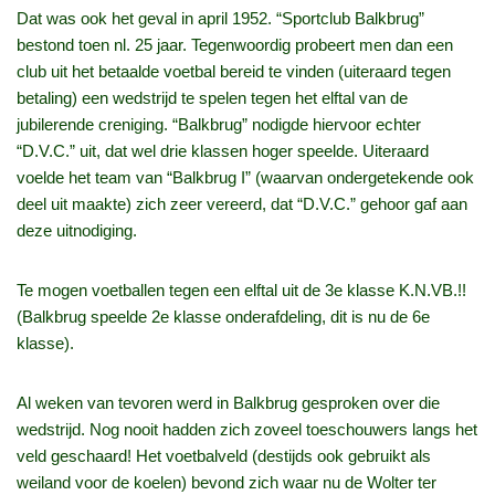
Dat was ook het geval in april 1952. “Sportclub Balkbrug”
bestond toen nl. 25 jaar. Tegenwoordig probeert men dan een
club uit het betaalde voetbal bereid te vinden (uiteraard tegen
betaling) een wedstrijd te spelen tegen het elftal van de
jubilerende creniging. “Balkbrug” nodigde hiervoor echter
“D.V.C.” uit, dat wel drie klassen hoger speelde. Uiteraard
voelde het team van “Balkbrug I” (waarvan ondergetekende ook
deel uit maakte) zich zeer vereerd, dat “D.V.C.” gehoor gaf aan
deze uitnodiging.
Te mogen voetballen tegen een elftal uit de 3e klasse K.N.VB.!!
(Balkbrug speelde 2e klasse onderafdeling, dit is nu de 6e
klasse).
Al weken van tevoren werd in Balkbrug gesproken over die
wedstrijd. Nog nooit hadden zich zoveel toeschouwers langs het
veld geschaard! Het voetbalveld (destijds ook gebruikt als
weiland voor de koelen) bevond zich waar nu de Wolter ter