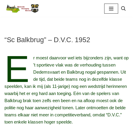
Ga
naar
de
inhoud
“Sc Balkbrug” – D.V.C. 1952
E
r moest daarvoor wel iets bijzonders zijn, want op
’t sportieve vlak was de verhouding tussen
Dedemsvaart en Balkbrug nogal gespannen. Uit
de tijd, dat beide teams nog in dezelfde klasse
speelden, kan ik mij (als 11-jarige) nog een wedstrijd herinneren
waarbij het er erg hard aan toeging. Eén van de spelers van
Balkbrug brak toen zelfs een been en na afloop moest ook de
politie nog haar aanwezigheid tonen. Later ontmoetten de belde
teams elkaar niet meer in competitieverband, omdat “D.V.C.”
toen enkele klassen hoger speelde.