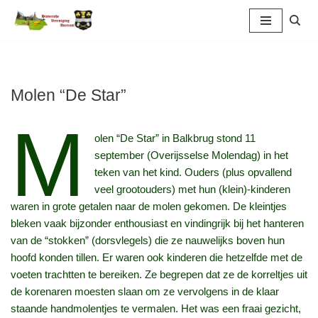
Ga
naar
de
inhoud
Molen “De Star”
M
olen “De Star” in Balkbrug stond 11
september (Overijsselse Molendag) in het
teken van het kind. Ouders (plus opvallend
veel grootouders) met hun (klein)-kinderen
waren in grote getalen naar de molen gekomen. De kleintjes
bleken vaak bijzonder enthousiast en vindingrijk bij het hanteren
van de “stokken” (dorsvlegels) die ze nauwelijks boven hun
hoofd konden tillen. Er waren ook kinderen die hetzelfde met de
voeten trachtten te bereiken. Ze begrepen dat ze de korreltjes uit
de korenaren moesten slaan om ze vervolgens in de klaar
staande handmolentjes te vermalen. Het was een fraai gezicht,