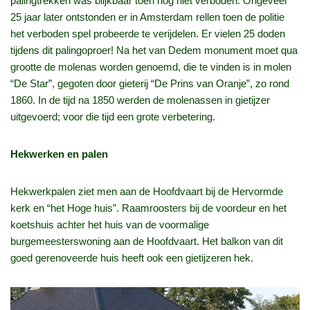
palingtrekken was blijkbaar toen nog niet verboden. Ongeveer
25 jaar later ontstonden er in Amsterdam rellen toen de politie
het verboden spel probeerde te verijdelen. Er vielen 25 doden
tijdens dit palingoproer! Na het van Dedem monument moet qua
grootte de molenas worden genoemd, die te vinden is in molen
“De Star”, gegoten door gieterij “De Prins van Oranje”, zo rond
1860. In de tijd na 1850 werden de molenassen in gietijzer
uitgevoerd; voor die tijd een grote verbetering.
Hekwerken en palen
Hekwerkpalen ziet men aan de Hoofdvaart bij de Hervormde
kerk en “het Hoge huis”. Raamroosters bij de voordeur en het
koetshuis achter het huis van de voormalige
burgemeesterswoning aan de Hoofdvaart. Het balkon van dit
goed gerenoveerde huis heeft ook een gietijzeren hek.